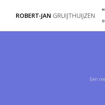
Ga
naar
H
de
ROBERT-JAN
GRUIJTHUIJZEN
inhoud
O
Een ni