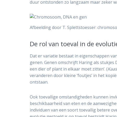
duur ontstonden zo langzaam maar zeker wa
Afbeelding door T. Splettstoesser: chromo
De rol van toeval in de evolut
Dat er variatie bestaat in eigenschappen va
genen. Genen omschrijft Haring als stukjes
een dier of plant in elkaar moet zitten’. (
Kaas
veranderen door kleine ‘foutjes’ in het kop
ontstaan.
Ook toevallige omstandigheden kunnen invl
beschikbaarheid van eten en de aanwezighe
individuen van een soort toevallig betere o
evolutie gestoeld is op toeval bestrijdt Harin