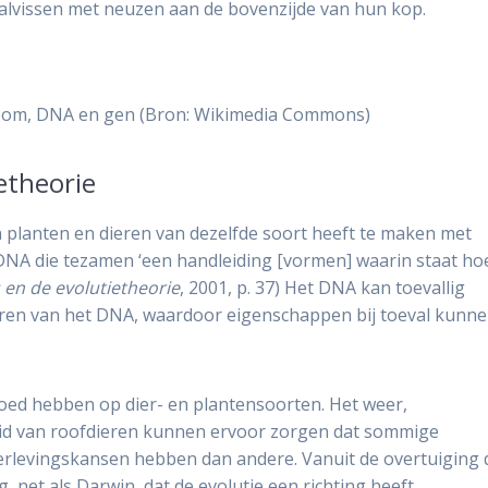
lvissen met neuzen aan de bovenzijde van hun kop.
soom, DNA en gen (Bron: Wikimedia Commons)
ietheorie
n planten en dieren van dezelfde soort heeft te maken met
 DNA die tezamen ‘een handleiding [vormen] waarin staat ho
 en de evolutietheorie
, 2001, p. 37) Het DNA kan toevallig
iëren van het DNA, waardoor eigenschappen bij toeval kunn
oed hebben op dier- en plantensoorten. Het weer,
id van roofdieren kunnen ervoor zorgen dat sommige
verlevingskansen hebben dan andere. Vanuit de overtuiging 
g, net als Darwin, dat de evolutie een richting heeft.