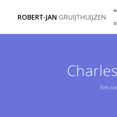
Ga
naar
H
ROBERT-JAN
GRUIJTHUIJZEN
de
inhoud
O
Charles
Een ni