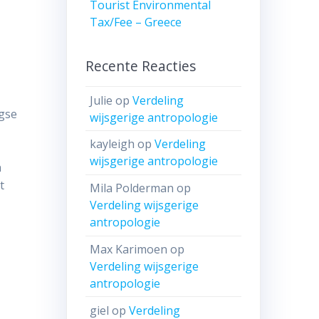
Tourist Environmental
Tax/Fee – Greece
Recente Reacties
Julie
op
Verdeling
agse
wijsgerige antropologie
kayleigh
op
Verdeling
wijsgerige antropologie
n
t
Mila Polderman
op
Verdeling wijsgerige
antropologie
Max Karimoen
op
Verdeling wijsgerige
antropologie
giel
op
Verdeling