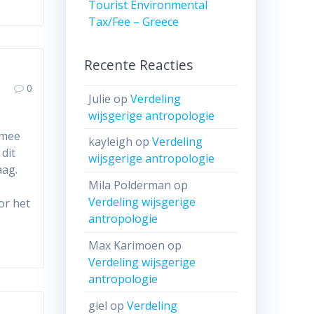
Tourist Environmental
Tax/Fee – Greece
Recente Reacties
0
Julie
op
Verdeling
wijsgerige antropologie
rmee
kayleigh
op
Verdeling
 dit
wijsgerige antropologie
aag.
Mila Polderman
op
Verdeling wijsgerige
or het
antropologie
Max Karimoen
op
Verdeling wijsgerige
antropologie
giel
op
Verdeling