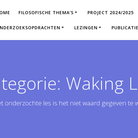
OME
FILOSOFISCHE THEMA’S
PROJECT 2024/2025
NDERZOEKSOPDRACHTEN
LEZINGEN
PUBLICATI
tegorie:
Waking L
et onderzochte les is het niet waard gegeven te 