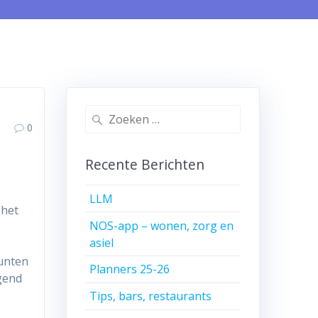
Zoeken
0
naar:
Recente Berichten
LLM
 het
NOS-app – wonen, zorg en
asiel
Punten
Planners 25-26
gend
Tips, bars, restaurants