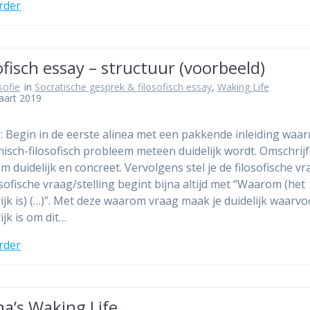
rder
ofisch essay – structuur (voorbeeld)
osofie
in
Socratische gesprek & filosofisch essay
,
Waking Life
aart 2019
1: Begin in de eerste alinea met een pakkende inleiding waa
ethisch-filosofisch probleem meteen duidelijk wordt. Omschrijf
m duidelijk en concreet. Vervolgens stel je de filosofische vr
osofische vraag/stelling begint bijna altijd met “Waarom (het
ijk is) (…)”. Met deze waarom vraag maak je duidelijk waarvo
ijk is om dit…
rder
a’s Waking Life