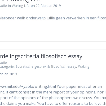
osofie
in
Waking Life
on 20 februari 2019
 hieronder welk onderwerp jullie gaan verwerken in een filos
delingscriteria filosofisch essay
osofie
categorie
,
Socratische gesprek & filosofisch essay
,
Waking
bruari 2019
www.mit.edu/~yablo/writing.html Your paper must offer an
t. It can’t consist in the mere report of your opinions, nor i
port of the opinions of the philosophers we discuss. You ha
the claims you make. You have to offer reasons to believe t