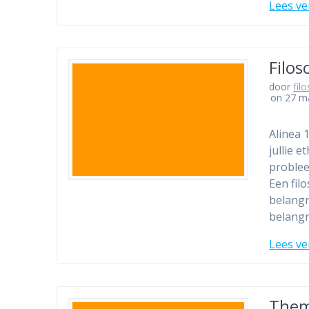
Lees ve
Filos
door
fil
on 27 m
Alinea 
jullie 
problee
Een fil
belangr
belangr
Lees ve
Them