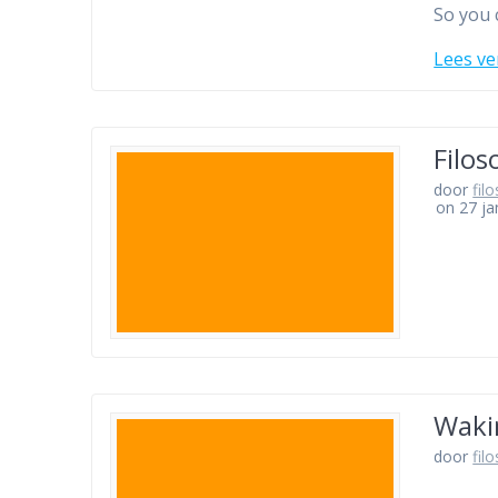
So you c
Lees ve
Filos
door
fil
on 27 ja
Wakin
door
fil