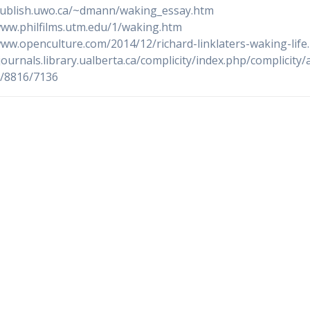
publish.uwo.ca/~dmann/waking_essay.htm
www.philfilms.utm.edu/1/waking.htm
www.openculture.com/2014/12/richard-linklaters-waking-life
journals.library.ualberta.ca/complicity/index.php/complicity/a
e/8816/7136