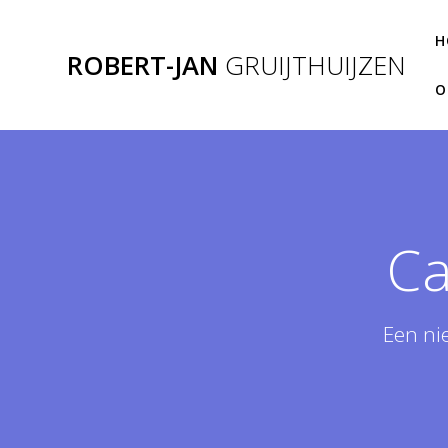
Ga
naar
H
ROBERT-JAN
GRUIJTHUIJZEN
de
inhoud
O
Ca
Een ni