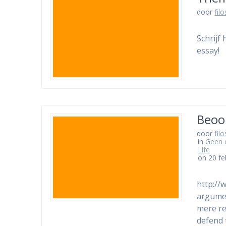
door
fil
Schrijf
essay!
Beoor
door
fil
in
Geen 
Life
on 20 fe
http://
argumen
mere re
defend 