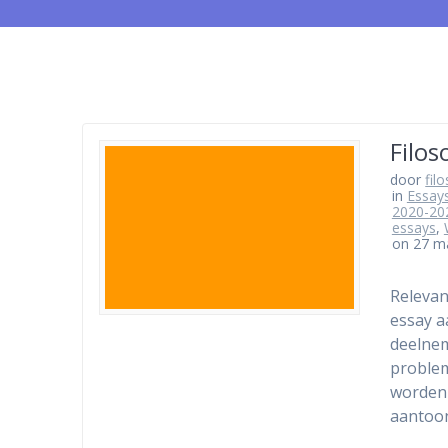
Filos
door
fil
in
Essays
2020-20
essays
,
on 27 m
Relevan
essay a
deelnem
problem
worden 
aantoon