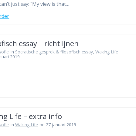
an’t just say: “My view is that…
rder
ofisch essay – richtlijnen
osofie
in
Socratische gesprek & filosofisch essay
,
Waking Life
nuari 2019
g Life – extra info
osofie
in
Waking Life
on 27 januari 2019