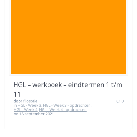
HGL – werkboek – eindtermen 1 t/m
11
door
filosofie
0
in
HGL - Week 3
,
HGL - Week 3 - opdrachten
,
HGL - Week 4
,
HGL - Week 4 - opdrachten
on 18 september 2021