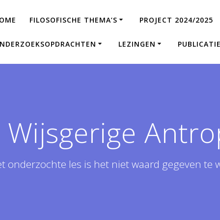
OME
FILOSOFISCHE THEMA’S
PROJECT 2024/2025
NDERZOEKSOPDRACHTEN
LEZINGEN
PUBLICATI
:
Wijsgerige Antro
et onderzochte les is het niet waard gegeven te 