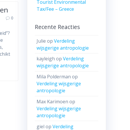
Tourist Environmental
den
Tax/Fee – Greece
0
Recente Reacties
eid”?
de
Julie
op
Verdeling
s,
wijsgerige antropologie
chikt
kayleigh
op
Verdeling
…
wijsgerige antropologie
Mila Polderman
op
Verdeling wijsgerige
antropologie
Max Karimoen
op
Verdeling wijsgerige
antropologie
giel
op
Verdeling