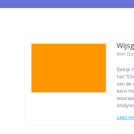
Wijsg
door
fil
Bekijk 
het “Ei
van de 
kern he
waaraan
analyse
Lees ve