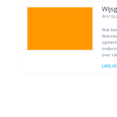
Wijsg
door
fil
Wat bed
Wanneer
opmerki
ondersc
over ra
Lees ve