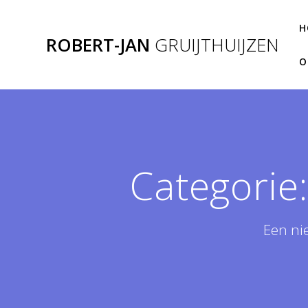
Ga
naar
H
ROBERT-JAN
GRUIJTHUIJZEN
de
inhoud
O
Categorie
Een ni