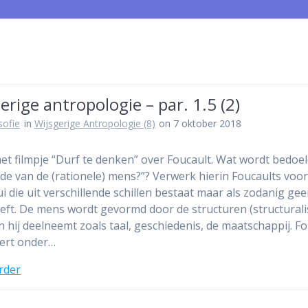
erige antropologie – par. 1.5 (2)
osofie
in
Wijsgerige Antropologie (8)
on 7 oktober 2018
het filmpje “Durf te denken” over Foucault. Wat wordt bedoe
nde van de (rationele) mens?”? Verwerk hierin Foucaults voo
ui die uit verschillende schillen bestaat maar als zodanig ge
eft. De mens wordt gevormd door de structuren (structural
 hij deelneemt zoals taal, geschiedenis, de maatschappij. Fo
ert onder…
rder