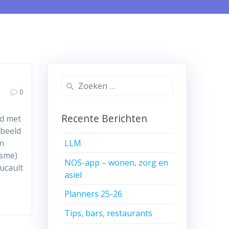
Zoeken
0
naar:
Recente Berichten
ld met
rbeeld
LLM
en
isme)
NOS-app – wonen, zorg en
ucault
asiel
Planners 25-26
Tips, bars, restaurants