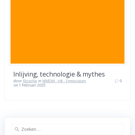
Inlijving, technologie & mythes
door
filosofie
in
WMDM - H8 - Symposium
0
on 1 februari 2025
Zoeken
naar: