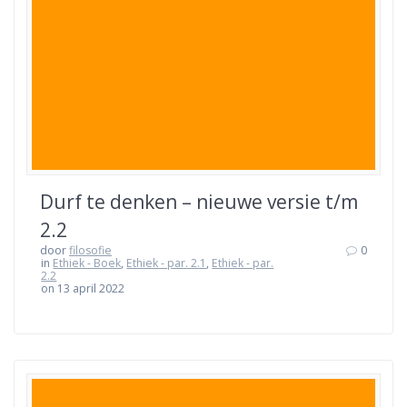
Durf te denken – nieuwe versie t/m
2.2
door
filosofie
0
in
Ethiek - Boek
,
Ethiek - par. 2.1
,
Ethiek - par.
2.2
on 13 april 2022