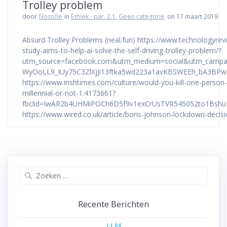
Trolley problem
door
filosofie
in
Ethiek - par. 2.1
,
Geen categorie
on 17 maart 2019
Absurd Trolley Problems (neal.fun) https://www.technologyrev
study-aims-to-help-ai-solve-the-self-driving-trolley-problem/?
utm_source=facebook.com&utm_medium=social&utm_campai
WyOoLL9_IUy75C3ZlXjJi13ftka5wd223a1avKBSWEEh_bA3BPw
https://www.irishtimes.com/culture/would-you-kill-one-person-
millennial-or-not-1.4173661?
fbclid=IwAR2b4UHMiPOCh6D5f9v1exCrUsTVR545052to1Bsh
https://www.wired.co.uk/article/boris-johnson-lockdown-decis
Zoeken
naar:
Recente Berichten
LLM