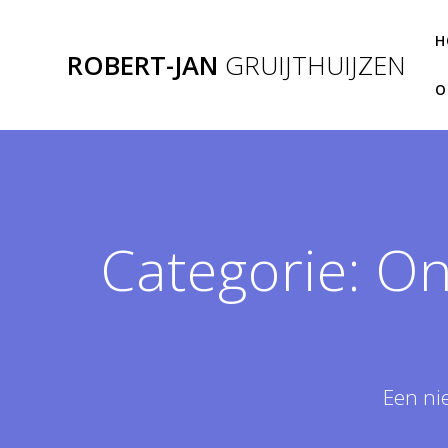
Ga
naar
H
ROBERT-JAN
GRUIJTHUIJZEN
de
inhoud
O
Categorie:
On
Een ni