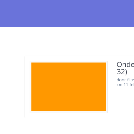
Onde
32)
door
fil
on 11 fe