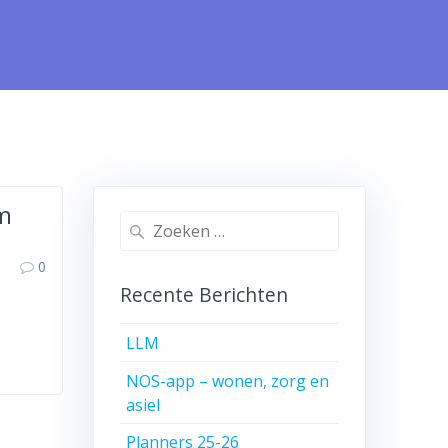
/m
Zoeken
naar:
0
Recente Berichten
LLM
NOS-app – wonen, zorg en
asiel
Planners 25-26