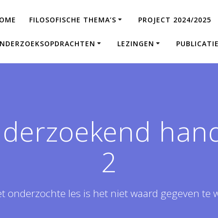
OME
FILOSOFISCHE THEMA’S
PROJECT 2024/2025
NDERZOEKSOPDRACHTEN
LEZINGEN
PUBLICATI
derzoekend hand
2
et onderzochte les is het niet waard gegeven te 