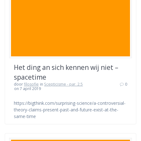
Het ding an sich kennen wij niet –
spacetime
door
filosofie
in
Scepticisme - par. 2.5
0
on 7 april 2019
https://bigthink.com/surprising-science/a-controversial-
theory-claims-present-past-and-future-exist-at-the-
same-time