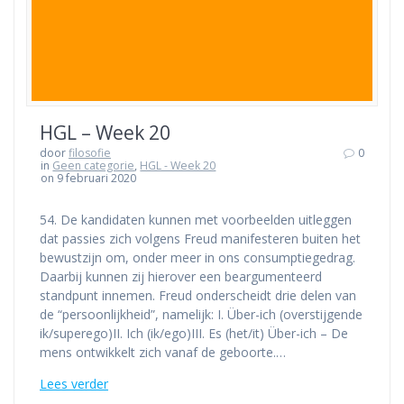
HGL – Week 20
door
filosofie
0
in
Geen categorie
,
HGL - Week 20
on 9 februari 2020
54. De kandidaten kunnen met voorbeelden uitleggen
dat passies zich volgens Freud manifesteren buiten het
bewustzijn om, onder meer in ons consumptiegedrag.
Daarbij kunnen zij hierover een beargumenteerd
standpunt innemen. Freud onderscheidt drie delen van
de “persoonlijkheid”, namelijk: I. Über-ich (overstijgende
ik/superego)II. Ich (ik/ego)III. Es (het/it) Über-ich – De
mens ontwikkelt zich vanaf de geboorte.…
Lees verder