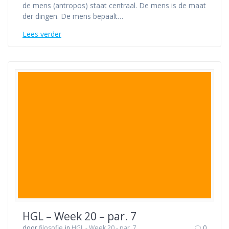
de mens (antropos) staat centraal. De mens is de maat
der dingen. De mens bepaalt…
Lees verder
HGL – Week 20 – par. 7
door
filosofie
in
HGL - Week 20 - par. 7
0