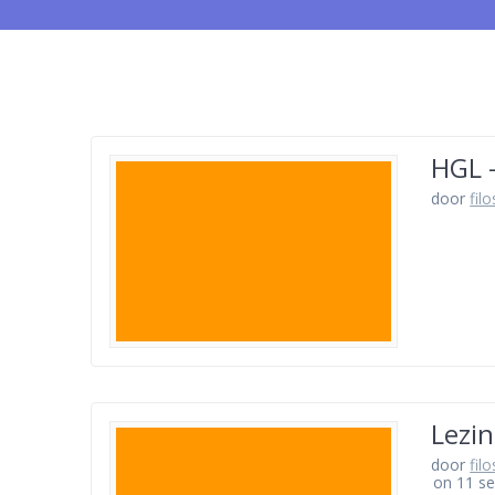
HGL 
door
fil
Lezin
door
fil
on 11 s