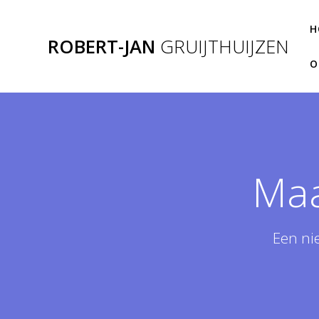
Ga
naar
H
ROBERT-JAN
GRUIJTHUIJZEN
de
inhoud
O
Ma
Een ni