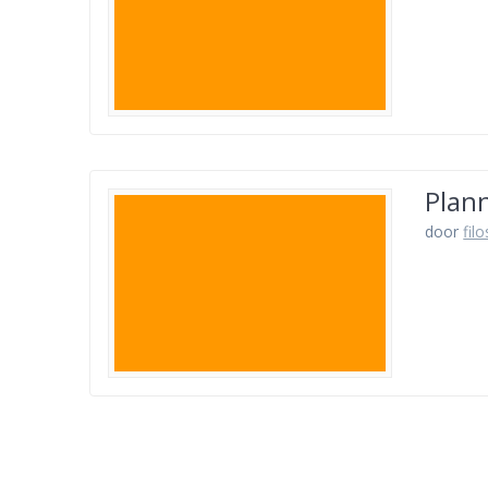
Plan
door
fil