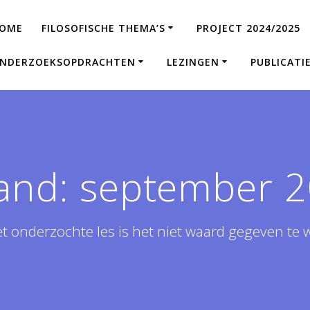
OME
FILOSOFISCHE THEMA’S
PROJECT 2024/2025
NDERZOEKSOPDRACHTEN
LEZINGEN
PUBLICATI
and:
september 
et onderzochte les is het niet waard gegeven te 